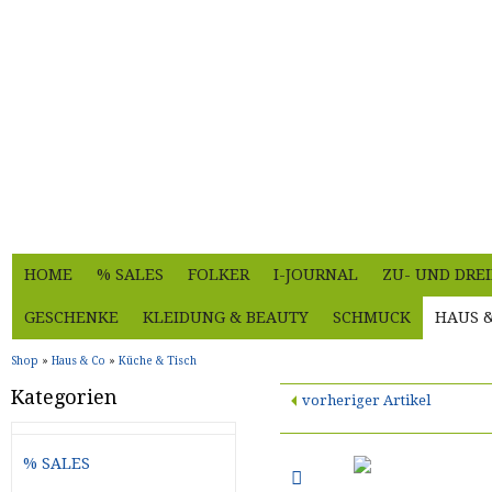
HOME
% SALES
FOLKER
I-JOURNAL
ZU- UND DRE
GESCHENKE
KLEIDUNG & BEAUTY
SCHMUCK
HAUS 
Shop
»
Haus & Co
»
Küche & Tisch
Kategorien
vorheriger Artikel
% SALES