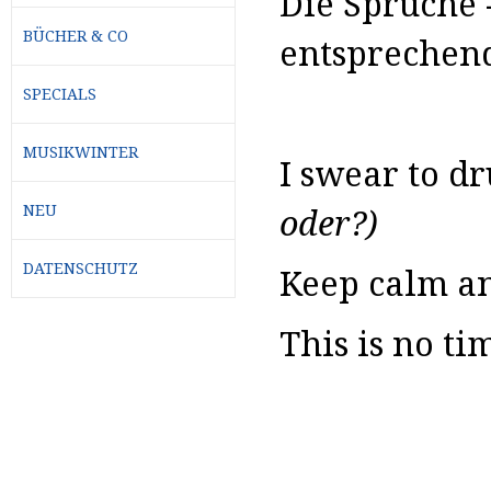
Die Sprüche -
BÜCHER & CO
entsprechend
SPECIALS
MUSIKWINTER
I swear to d
NEU
oder?)
DATENSCHUTZ
Keep calm an
This is no ti