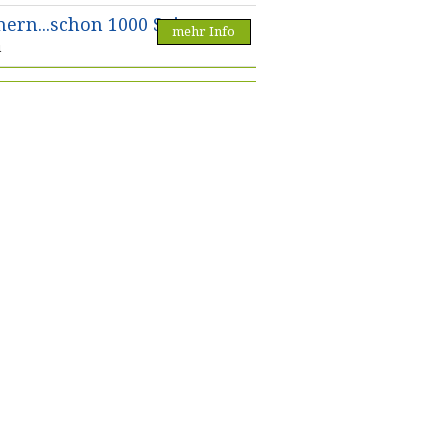
ern...schon 1000 Seiten...
mehr Info
u