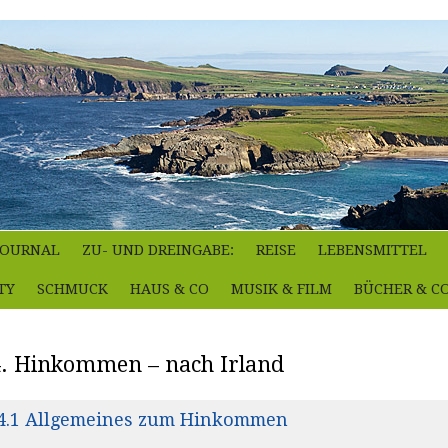
-JOURNAL
ZU- UND DREINGABE:
REISE
LEBENSMITTEL
TY
SCHMUCK
HAUS & CO
MUSIK & FILM
BÜCHER & C
4. Hinkommen – nach Irland
4.1 Allgemeines zum Hinkommen