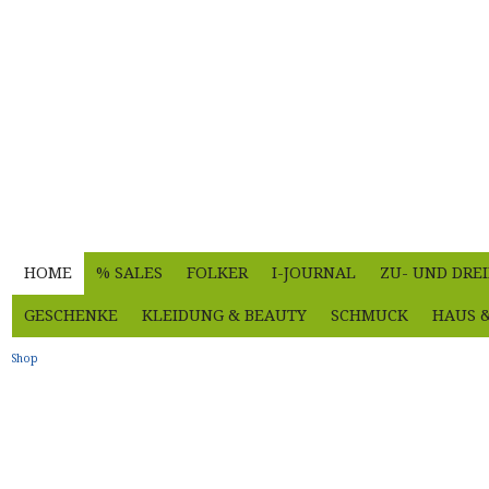
HOME
% SALES
FOLKER
I-JOURNAL
ZU- UND DRE
GESCHENKE
KLEIDUNG & BEAUTY
SCHMUCK
HAUS 
Shop