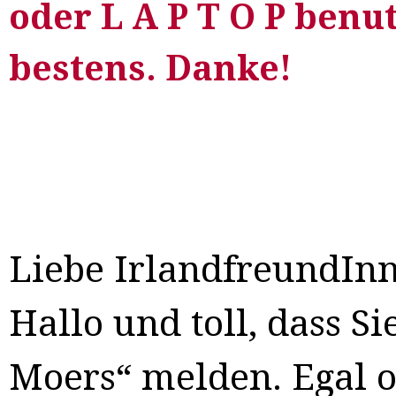
oder L A P T O P benut
bestens. Danke!
Liebe IrlandfreundIn
Hallo und toll, dass Si
Moers“ melden. Egal o