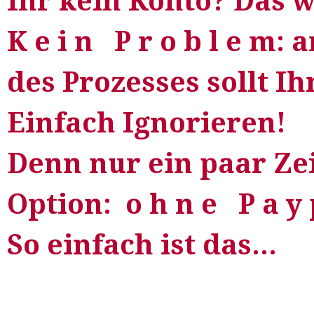
Ihr kein Konto? Das w
K e i n P r o b l e m:
des Prozesses sollt Ih
Einfach Ignorieren!
Denn nur ein paar Zei
Option:
o h n e P a y p
So einfach ist das...