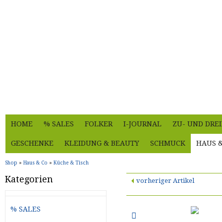
HOME
% SALES
FOLKER
I-JOURNAL
ZU- UND DRE
GESCHENKE
KLEIDUNG & BEAUTY
SCHMUCK
HAUS 
Shop
»
Haus & Co
»
Küche & Tisch
Kategorien
vorheriger Artikel
% SALES