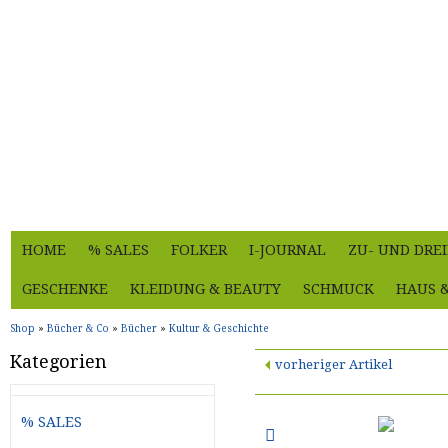
HOME
% SALES
FOLKER
I-JOURNAL
ZU- UND DRE
GESCHENKE
KLEIDUNG & BEAUTY
SCHMUCK
HAUS 
Shop
»
Bücher & Co
»
Bücher
»
Kultur & Geschichte
Kategorien
vorheriger Artikel
% SALES