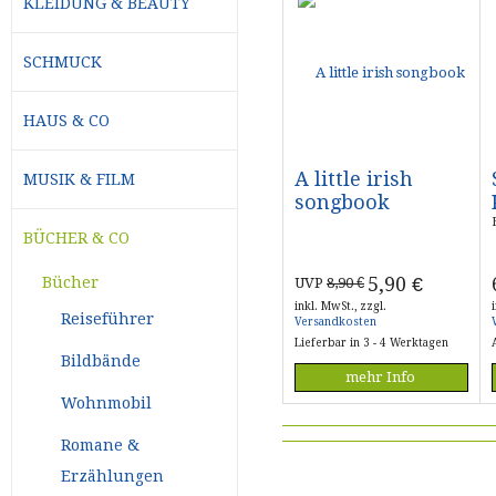
KLEIDUNG & BEAUTY
SCHMUCK
HAUS & CO
A little irish
MUSIK & FILM
songbook
BÜCHER & CO
5,90
€
Bücher
UVP
8,90 €
inkl. MwSt., zzgl.
Reiseführer
Versandkosten
Lieferbar in 3 - 4 Werktagen
Bildbände
mehr Info
Wohnmobil
Romane &
Erzählungen