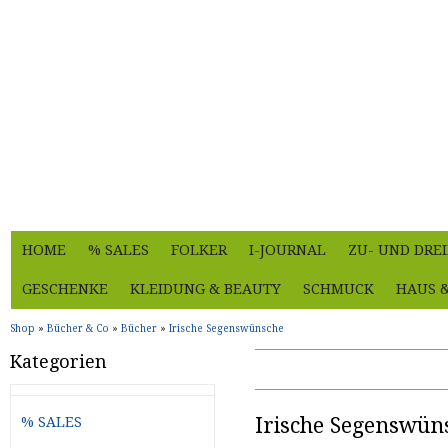
HOME
% SALES
FOLKER
I-JOURNAL
ZU- UND DRE
GESCHENKE
KLEIDUNG & BEAUTY
SCHMUCK
HAUS 
Shop
»
Bücher & Co
»
Bücher
»
Irische Segenswünsche
Kategorien
Irische Segenswün
% SALES