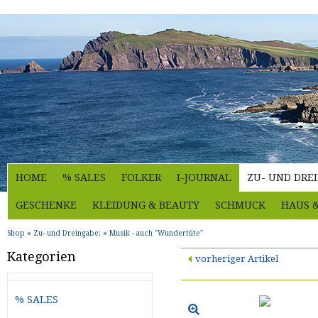
HOME
% SALES
FOLKER
I-JOURNAL
ZU- UND DRE
GESCHENKE
KLEIDUNG & BEAUTY
SCHMUCK
HAUS 
Shop
»
Zu- und Dreingabe:
»
Musik - auch "Wundertüte"
Kategorien
vorheriger Artikel
% SALES