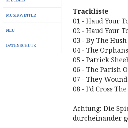
Trackliste
MUSIKWINTER
01 - Haud Your T
02 - Haud Your T
NEU
03 - By The Hush 
DATENSCHUTZ
04 - The Orphans
05 - Patrick Shee
06 - The Parish O
07 - They Wounde
08 - I'd Cross The
Achtung: Die Spi
durcheinander ge