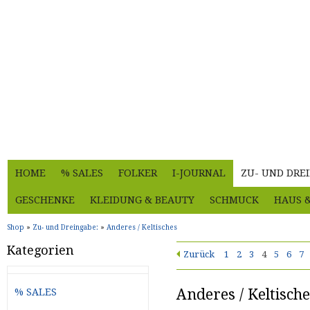
HOME
% SALES
FOLKER
I-JOURNAL
ZU- UND DRE
GESCHENKE
KLEIDUNG & BEAUTY
SCHMUCK
HAUS 
Shop
»
Zu- und Dreingabe:
»
Anderes / Keltisches
Kategorien
Zurück
1
2
3
4
5
6
7
Anderes / Keltische
% SALES