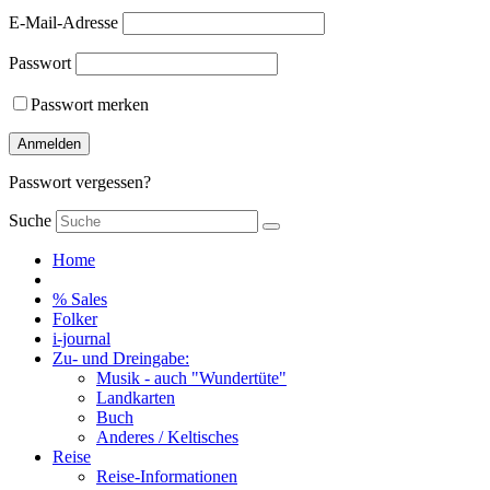
E-Mail-Adresse
Passwort
Passwort merken
Anmelden
Passwort vergessen?
Suche
Home
% Sales
Folker
i-journal
Zu- und Dreingabe:
Musik - auch "Wundertüte"
Landkarten
Buch
Anderes / Keltisches
Reise
Reise-Informationen