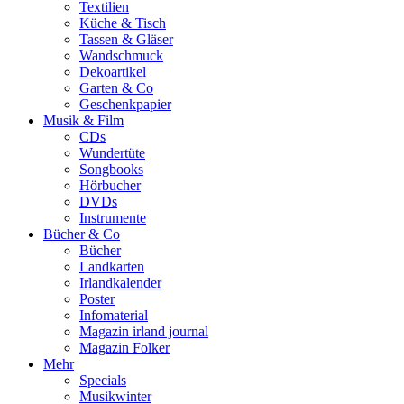
Textilien
Küche & Tisch
Tassen & Gläser
Wandschmuck
Dekoartikel
Garten & Co
Geschenkpapier
Musik & Film
CDs
Wundertüte
Songbooks
Hörbucher
DVDs
Instrumente
Bücher & Co
Bücher
Landkarten
Irlandkalender
Poster
Infomaterial
Magazin irland journal
Magazin Folker
Mehr
Specials
Musikwinter