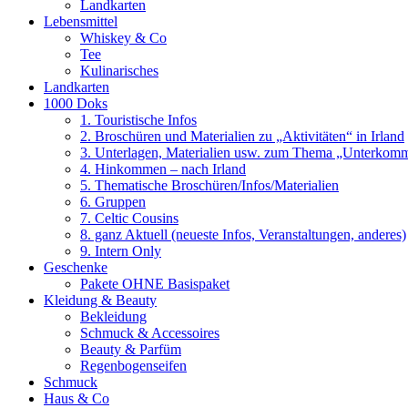
Landkarten
Lebensmittel
Whiskey & Co
Tee
Kulinarisches
Landkarten
1000 Doks
1. Touristische Infos
2. Broschüren und Materialien zu „Aktivitäten“ in Irland
3. Unterlagen, Materialien usw. zum Thema „Unterko
4. Hinkommen – nach Irland
5. Thematische Broschüren/Infos/Materialien
6. Gruppen
7. Celtic Cousins
8. ganz Aktuell (neueste Infos, Veranstaltungen, anderes)
9. Intern Only
Geschenke
Pakete OHNE Basispaket
Kleidung & Beauty
Bekleidung
Schmuck & Accessoires
Beauty & Parfüm
Regenbogenseifen
Schmuck
Haus & Co