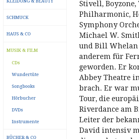
KLEIDUNG & BEAUTY
Stivell, Boyzon
Philharmonic, H
SCHMUCK
Symphony Orches
Michael W. Smit
HAUS & CO
und Bill Whelan 
MUSIK & FILM
anderem für Fern
CDs
geworden. Er ko
Wundertüte
Abbey Theatre in
Songbooks
brach. Er war mu
Tour, die europä
Hörbucher
Riverdance am Br
DVDs
Leiter der bekan
Instrumente
David intensiv m
BÜCHER & CO