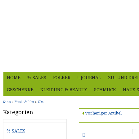
HOME
% SALES
FOLKER
I-JOURNAL
ZU- UND DRE
GESCHENKE
KLEIDUNG & BEAUTY
SCHMUCK
HAUS 
Shop
»
Musik & Film
»
CDs
Kategorien
vorheriger Artikel
% SALES