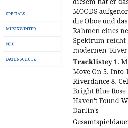
diesem hat er d
MOODS aufgenom
SPECIALS
die Oboe und das
MUSIKWINTER
Rahmen eines ne
Spektrum reicht 
NEU
modernen 'River
DATENSCHUTZ
Tracklistey
1. M
Move On 5. Into T
Riverdance 8. Ce
Bright Blue Rose 
Haven't Found W
Darlin's
Gesamtspieldauer