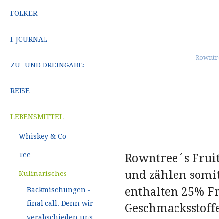
FOLKER
I-JOURNAL
ZU- UND DREINGABE:
REISE
LEBENSMITTEL
Whiskey & Co
Tee
Rowntree´s Frui
und zählen somit
Kulinarisches
enthalten 25% Fr
Backmischungen -
final call. Denn wir
Geschmacksstoffe
verabschieden uns