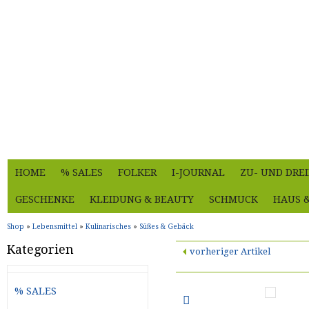
HOME
% SALES
FOLKER
I-JOURNAL
ZU- UND DRE
GESCHENKE
KLEIDUNG & BEAUTY
SCHMUCK
HAUS 
Shop
»
Lebensmittel
»
Kulinarisches
»
Süßes & Gebäck
Kategorien
vorheriger Artikel
% SALES