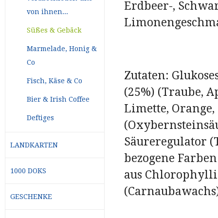
Erdbeer-, Schwar
von ihnen...
Limonengeschma
Süßes & Gebäck
Marmelade, Honig &
Co
Zutaten: Glukoses
Fisch, Käse & Co
(25%) (Traube, A
Bier & Irish Coffee
Limette, Orange, 
Deftiges
(Oxybernsteinsäu
Säureregulator (
LANDKARTEN
bezogene Farben
1000 DOKS
aus Chlorophylli
(Carnaubawachs)
GESCHENKE