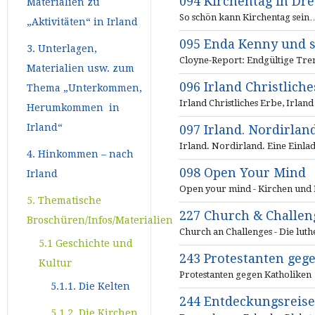
094 Kirchentag in Dr
Materialien zu
So schön kann Kirchentag sein
„Aktivitäten“ in Irland
095 Enda Kenny und s
3. Unterlagen,
Cloyne-Report: Endgültige Tren
Materialien usw. zum
096 Irland Christlich
Thema „Unterkommen,
Irland Christliches Erbe, Irlan
Herumkommen in
Irland“
097 Irland. Nordirlan
Irland. Nordirland. Eine Einl
4. Hinkommen – nach
098 Open Your Mind
Irland
Open your mind - Kirchen und 
5. Thematische
227 Church & Challen
Broschüren/Infos/Materialien
Church an Challenges - Die lut
5.1 Geschichte und
243 Protestanten geg
Kultur
Protestanten gegen Katholiken
5.1.1. Die Kelten
244 Entdeckungsreise 
5.1.2. Die Kirchen