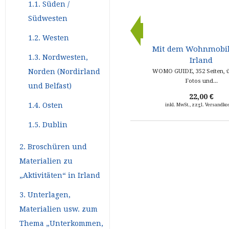
1.1. Süden /
Südwesten
1.2. Westen
r 15
Mit dem Wohnmobil
1.3. Nordwesten,
Irland
Norden (Nordirland
WOMO GUIDE, 352 Seiten, ü
Fotos und...
und Belfast)
22,00 €
1.4. Osten
kosten
inkl. MwSt., zzgl. Versandko
1.5. Dublin
2. Broschüren und
Materialien zu
„Aktivitäten“ in Irland
3. Unterlagen,
Materialien usw. zum
Thema „Unterkommen,