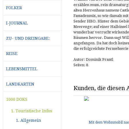
erzählen muss, rein dramaturgi
FOLKER
alten Herrenhaus namens Castl
Fassadenmix, so wie damals mi
Sender HBO. Hinter dem Gebäud
I-JOURNAL
Meerenge; auf einer Halbinsel 
wunderbar verrucht wirkende A
Bäumen hervor. Dann sagt Willi
ZU- UND DREINGABE:
angefangen. Da hat doch keiner
die erfolgreichste Fernsehserie 
REISE
Autor: Dominik Prantl
Seiten: 8
LEBENSMITTEL
LANDKARTEN
Kunden, die diesen A
1000 DOKS
1. Touristische Infos
1. Allgemein