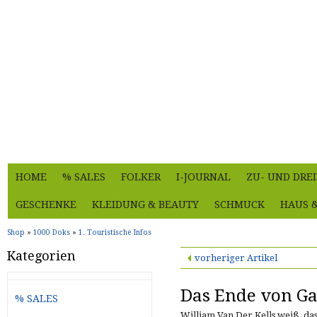
HOME
% SALES
FOLKER
I-JOURNAL
ZU- UND DRE
GESCHENKE
KLEIDUNG & BEAUTY
SCHMUCK
HAUS 
Shop
»
1000 Doks
»
1. Touristische Infos
Kategorien
vorheriger Artikel
Das Ende von G
% SALES
William Van Der Kells weiß, dass