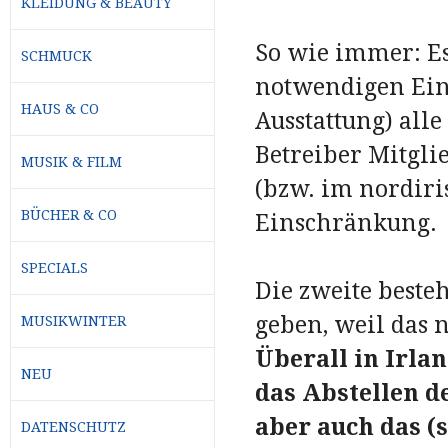
KLEIDUNG & BEAUTY
So wie immer: Es
SCHMUCK
notwendigen Einz
HAUS & CO
Ausstattung) alle
Betreiber Mitgli
MUSIK & FILM
(bzw. im nordiris
BÜCHER & CO
Einschränkung.
SPECIALS
Die zweite beste
geben, weil das 
MUSIKWINTER
Überall in Irlan
NEU
das Abstellen 
aber auch das (
DATENSCHUTZ