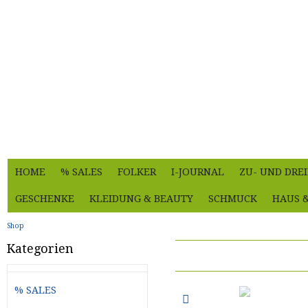
HOME
% SALES
FOLKER
I-JOURNAL
ZU- UND DRE
GESCHENKE
KLEIDUNG & BEAUTY
SCHMUCK
HAUS 
Shop
Kategorien
% SALES