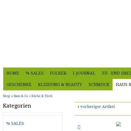
HOME
% SALES
FOLKER
I-JOURNAL
ZU- UND DRE
GESCHENKE
KLEIDUNG & BEAUTY
SCHMUCK
HAUS 
Shop
»
Haus & Co
»
Küche & Tisch
Kategorien
vorheriger Artikel
% SALES