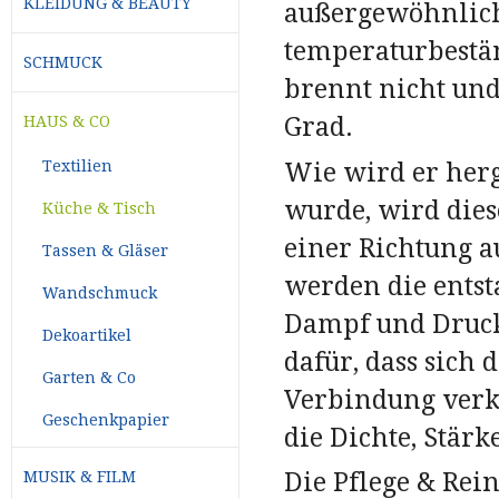
KLEIDUNG & BEAUTY
außergewöhnlich 
temperaturbeständ
SCHMUCK
brennt nicht und
Grad.
HAUS & CO
Wie wird er herg
Textilien
wurde, wird dies
Küche & Tisch
einer Richtung a
Tassen & Gläser
werden die ents
Wandschmuck
Dampf und Druck 
Dekoartikel
dafür, dass sich 
Garten & Co
Verbindung verke
Geschenkpapier
die Dichte, Stär
Die Pflege & Rein
MUSIK & FILM