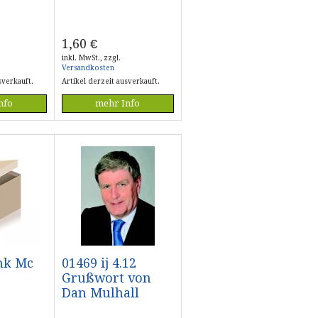
1,60
€
inkl. MwSt., zzgl.
Versandkosten
sverkauft.
Artikel derzeit ausverkauft.
nfo
mehr Info
ank Mc
01469 ij 4.12
Grußwort von
Dan Mulhall