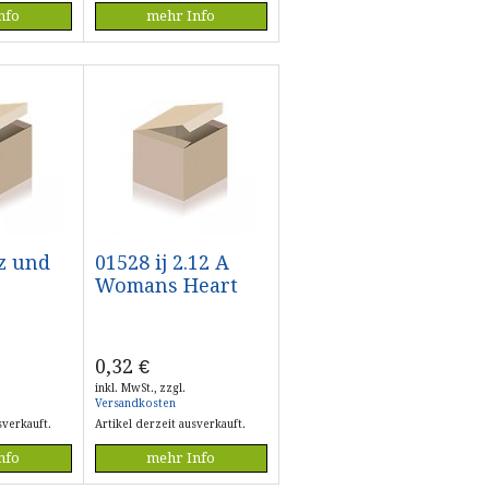
nfo
mehr Info
rz und
01528 ij 2.12 A
Womans Heart
0,32
€
inkl. MwSt., zzgl.
Versandkosten
sverkauft.
Artikel derzeit ausverkauft.
nfo
mehr Info