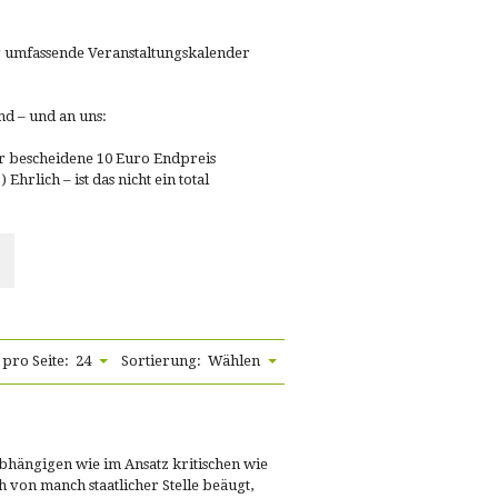
er umfassende Veranstaltungskalender
nd – und an uns:
ür bescheidene 10 Euro Endpreis
hrlich – ist das nicht ein total
 pro Seite:
24
Sortierung:
Wählen
abhängigen wie im Ansatz kritischen wie
h von manch staatlicher Stelle beäugt,