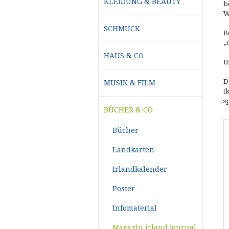
KLEIDUNG & BEAUTY
b
W
SCHMUCK
B
„
HAUS & CO
U
D
MUSIK & FILM
(
s
BÜCHER & CO
Bücher
Landkarten
Irlandkalender
Poster
Infomaterial
Magazin irland journal