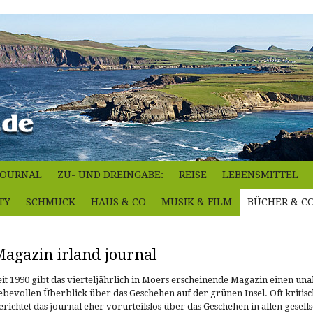
-JOURNAL
ZU- UND DREINGABE:
REISE
LEBENSMITTEL
TY
SCHMUCK
HAUS & CO
MUSIK & FILM
BÜCHER & C
agazin irland journal
eit 1990 gibt das vierteljährlich in Moers erscheinende Magazin einen un
iebevollen Überblick über das Geschehen auf der grünen Insel. Oft kritisc
erichtet das journal eher vorurteilslos über das Geschehen in allen gesells