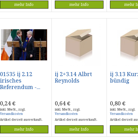
mehr Info
mehr Info
mehr I
01535 ij 2.12
ij 2+3.14 Albrt
ij 3.13 Ku
irisches
Reynolds
bündig
Referendum -...
0,24
€
0,64
€
0,80
€
inkl. MwSt., zzgl.
inkl. MwSt., zzgl.
inkl. MwSt., zzgl.
Versandkosten
Versandkosten
Versandkosten
Artikel derzeit ausverkauft.
Artikel derzeit ausverkauft.
Artikel derzeit au
mehr Info
mehr Info
mehr I