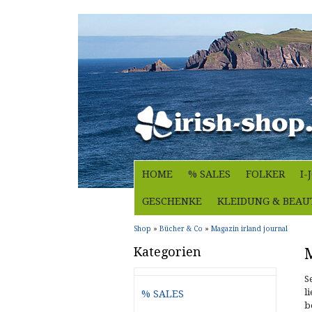
HOME
% SALES
FOLKER
I
GESCHENKE
KLEIDUNG & BEAU
Shop
»
Bücher & Co
»
Magazin irland journal
Kategorien
M
S
l
% SALES
b