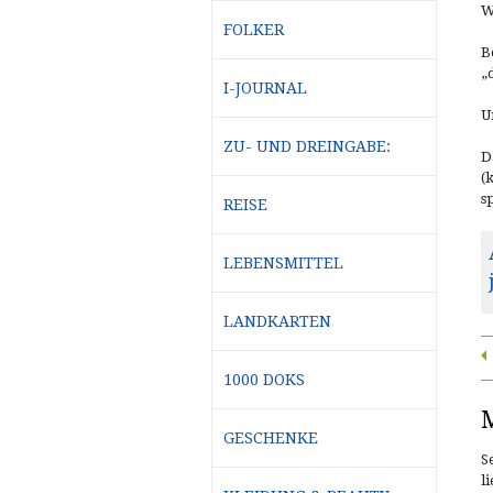
W
FOLKER
B
„
I-JOURNAL
U
ZU- UND DREINGABE:
D
(
s
REISE
LEBENSMITTEL
LANDKARTEN
1000 DOKS
M
GESCHENKE
S
l