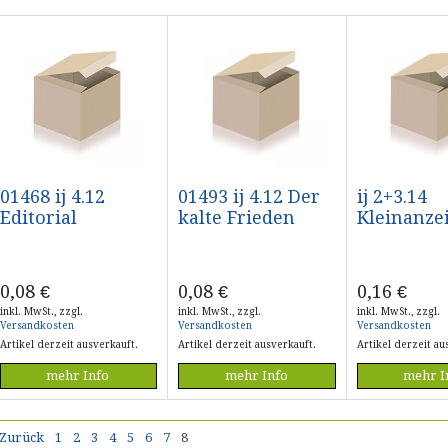
01468 ij 4.12
01493 ij 4.12 Der
ij 2+3.14
Editorial
kalte Frieden
Kleinanze
0,08
€
0,08
€
0,16
€
inkl. MwSt., zzgl.
inkl. MwSt., zzgl.
inkl. MwSt., zzgl.
Versandkosten
Versandkosten
Versandkosten
Artikel derzeit ausverkauft.
Artikel derzeit ausverkauft.
Artikel derzeit au
mehr Info
mehr Info
mehr I
Zurück
1
2
3
4
5
6
7
8