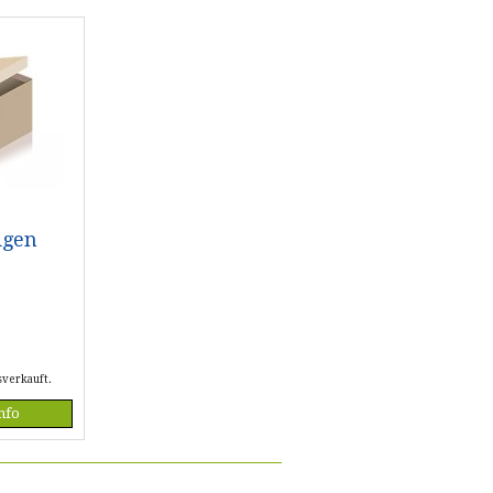
igen
sverkauft.
nfo