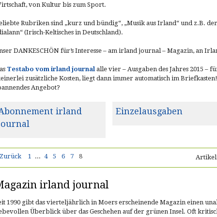
irtschaft, von Kultur bis zum Sport.
eliebte Rubriken sind „kurz und bündig“, „Musik aus Irland“ und z.B. d
dialann“ (Irisch-Keltisches in Deutschland).
nser DANKESCHÖN für’s Interesse – am irland journal – Magazin, an Irla
as
Testabo vom irland journal
alle vier – Ausgaben des Jahres 2015 – f
keinerlei zusätzliche Kosten, liegt dann immer automatisch im Briefkasten!) E
pannendes Angebot?
Abonnement irland
Einzelausgaben
journal
Zurück
1
...
4
5
6
7
8
Artikel
agazin irland journal
eit 1990 gibt das vierteljährlich in Moers erscheinende Magazin einen un
iebevollen Überblick über das Geschehen auf der grünen Insel. Oft kritisc