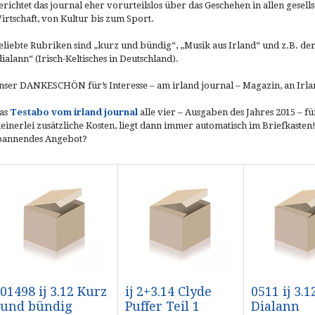
erichtet das journal eher vorurteilslos über das Geschehen in allen gesells
irtschaft, von Kultur bis zum Sport.
eliebte Rubriken sind „kurz und bündig“, „Musik aus Irland“ und z.B. d
dialann“ (Irisch-Keltisches in Deutschland).
nser DANKESCHÖN für’s Interesse – am irland journal – Magazin, an Irla
as
Testabo vom irland journal
alle vier – Ausgaben des Jahres 2015 – f
keinerlei zusätzliche Kosten, liegt dann immer automatisch im Briefkasten!) E
pannendes Angebot?
01498 ij 3.12 Kurz
ij 2+3.14 Clyde
0511 ij 3.1
und bündig
Puffer Teil 1
Dialann