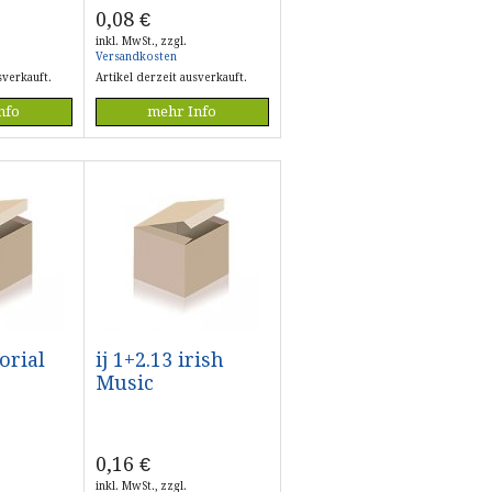
0,08
€
inkl. MwSt., zzgl.
Versandkosten
sverkauft.
Artikel derzeit ausverkauft.
nfo
mehr Info
torial
ij 1+2.13 irish
Music
0,16
€
inkl. MwSt., zzgl.