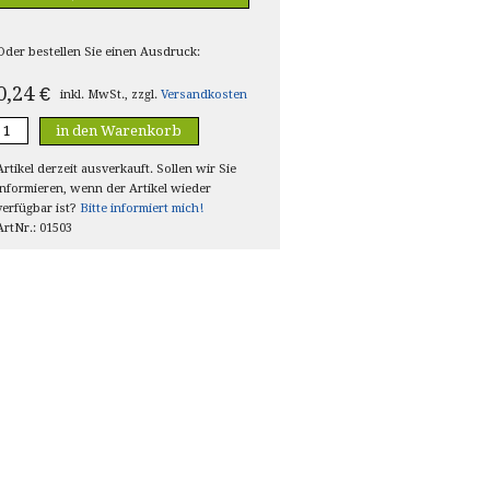
Oder bestellen Sie einen Ausdruck:
0,24
€
inkl. MwSt., zzgl.
Versandkosten
in den Warenkorb
Artikel derzeit ausverkauft. Sollen wir Sie
informieren, wenn der Artikel wieder
verfügbar ist?
Bitte informiert mich!
ArtNr.: 01503