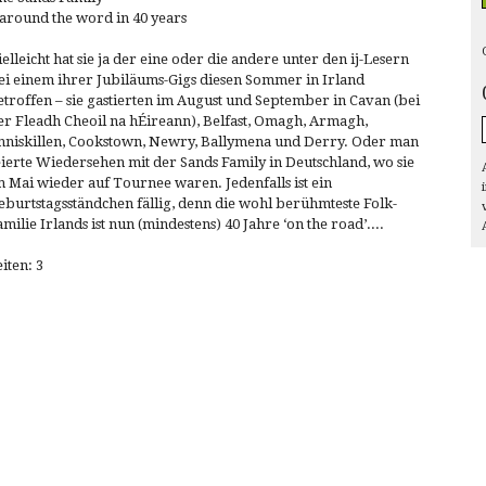
 around the word in 40 years
ielleicht hat sie ja der eine oder die andere unter den ij-Lesern
ei einem ihrer Jubiläums-Gigs diesen Sommer in Irland
etroffen – sie gastierten im August und September in Cavan (bei
er Fleadh Cheoil na hÉireann), Belfast, Omagh, Armagh,
nniskillen, Cookstown, Newry, Ballymena und Derry. Oder man
eierte Wiedersehen mit der Sands Family in Deutschland, wo sie
m Mai wieder auf Tournee waren. Jedenfalls ist ein
eburtstagsständchen fällig, denn die wohl berühmteste Folk-
amilie Irlands ist nun (mindestens) 40 Jahre ‘on the road’....
eiten: 3