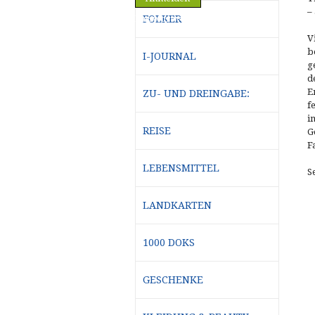
–
FOLKER
Passwort vergessen?
V
b
I-JOURNAL
g
d
E
ZU- UND DREINGABE:
f
i
REISE
G
F
LEBENSMITTEL
S
LANDKARTEN
1000 DOKS
GESCHENKE