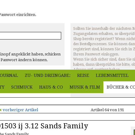
Passwort einrichten.
Sollten Sie innerhalb der nächsten
Zugangsdaten erhalten, so überprüfe
Shop bereits registriert? Wenn nicht
des Bestellprozesses. Sie können dan
registriert sind, können Sie sich in
nopf angeklickt haben, schicken
Ihrem Passwort einloggen.
Wenn Sie sich sicher sind, dass Sie s
hr Passwort ändern können.
haben, dann überprüfen Sie bitte, ob
Adresse evtl. vertippt haben.
Sollten Sie trotz korrekter E-Mail-A
-JOURNAL
ZU- UND DREINGABE:
REISE
LEBENSMITTEL
Registrierung weiterhin Probleme 
"Passwort vergessen"-E-Mail erhalten
TY
SCHMUCK
HAUS & CO
MUSIK & FILM
BÜCHER & C
info@irish-shop.de
vorheriger Artikel
Artikel 64 von 191
01503 ij 3.12 Sands Family
he Sands Family