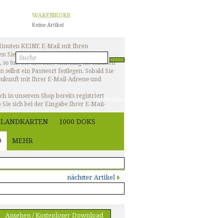
WARENKORB
Keine Artikel
 Minuten KEINE E-Mail mit Ihren
n Sie bitte: Haben Sie sich in unserem
, so tun Sie dies bitte einmalig im Rahmen
n selbst ein Passwort festlegen. Sobald Sie
 Zukunft mit Ihrer E-Mail-Adresse und
ich in unserem Shop bereits registriert
Anmelden
 Sie sich bei der Eingabe Ihrer E-Mail-
dresse und bereits bestehender
LANDKARTEN
1000 DOKS
mit dem Login haben und auch keine
, so wenden Sie sich bitte per E-Mail an:
O
MEHR
ZURÜCK ZUR ÜBERSICHT
nächster Artikel
Ansehen / Kostenloser Download