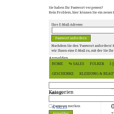
Sie haben Ihr Passwort vergessen?
Kein Problem, hier können Sie ein neues 
Ihre E-Mail-Adresse:
Passwort anfordern
Nachdem Sie den 'Passwort anfordern'-K
wir Ihnen eine E-Mail zu, mit der Sie I
Anmelden
HOME
% SALES
FOLKER
I
E-Mail-Adresse
GESCHENKE
KLEIDUNG & BEAU
Shop
»
Bücher & Co
»
Magazin irland journal
Kategorien
Passwort
Passwort merken
% SALES
Anmelden
T