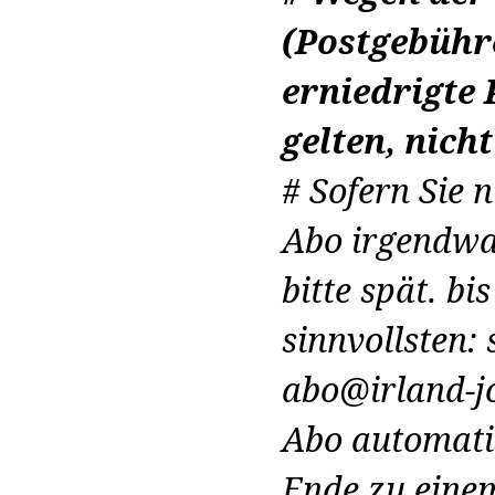
(Postgebühr
erniedrigte 
gelten, nich
# Sofern Sie 
Abo irgendwa
bitte spät. b
sinnvollsten: 
abo@irland-jo
Abo automati
Ende zu eine