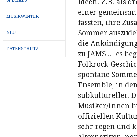
Ideen. Z.B. als 
einer gemeinsam
MUSIKWINTER
fassten, ihre Zu
Sommer auszudeh
NEU
die Ankündigung
DATENSCHUTZ
zu JAMS ... es b
Folkrock-Geschic
spontane Sommers
Ensemble, in de
subkulturellen D
Musiker/innen bün
offiziellen Kult
sehr regen und k