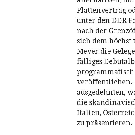
alternativen, no
Plattenvertrag od
unter den DDR Fo
nach der Grenzö
sich dem höchst
Meyer die Gelege
fälliges Debutal
programmatischen
veröffentlichen.
ausgedehnten, wa
die skandinavisc
Italien, Österre
zu präsentieren.