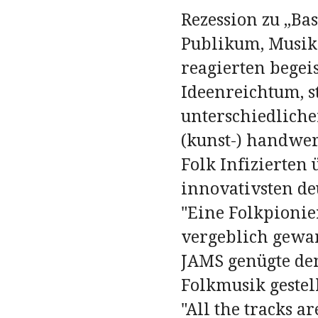
Rezession zu „Ba
Publikum, Musike
reagierten begeis
Ideenreichtum, s
unterschiedliche
(kunst-) handwer
Folk Infizierten 
innovativsten d
"Eine Folkpionie
vergeblich gewar
JAMS genügte den
Folkmusik gestel
"All the tracks a