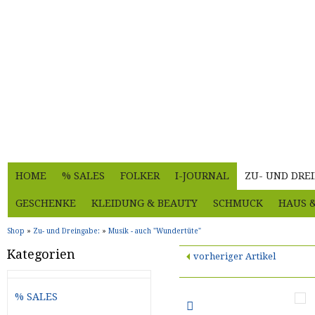
HOME
% SALES
FOLKER
I-JOURNAL
ZU- UND DRE
GESCHENKE
KLEIDUNG & BEAUTY
SCHMUCK
HAUS 
Shop
»
Zu- und Dreingabe:
»
Musik - auch "Wundertüte"
Kategorien
vorheriger Artikel
% SALES