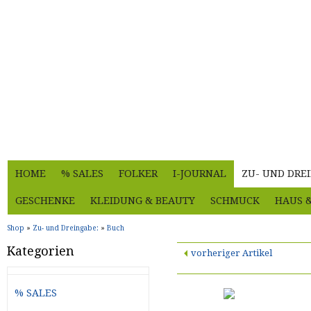
HOME
% SALES
FOLKER
I-JOURNAL
ZU- UND DRE
GESCHENKE
KLEIDUNG & BEAUTY
SCHMUCK
HAUS 
Shop
»
Zu- und Dreingabe:
»
Buch
Kategorien
vorheriger Artikel
% SALES