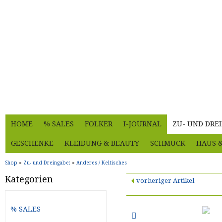
HOME
% SALES
FOLKER
I-JOURNAL
ZU- UND DRE
GESCHENKE
KLEIDUNG & BEAUTY
SCHMUCK
HAUS 
Shop
»
Zu- und Dreingabe:
»
Anderes / Keltisches
Kategorien
vorheriger Artikel
% SALES