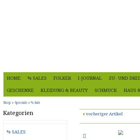
HOME
% SALES
FOLKER
I-JOURNAL
ZU- UND DRE
GESCHENKE
KLEIDUNG & BEAUTY
SCHMUCK
HAUS 
Shop
»
Specials
»
% Sale
Kategorien
vorheriger Artikel
% SALES