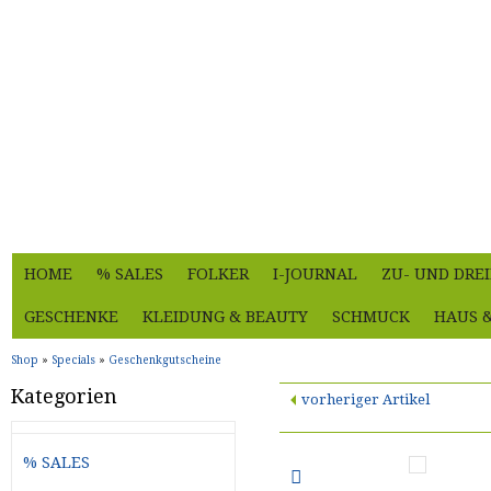
HOME
% SALES
FOLKER
I-JOURNAL
ZU- UND DRE
GESCHENKE
KLEIDUNG & BEAUTY
SCHMUCK
HAUS 
Shop
»
Specials
»
Geschenkgutscheine
Kategorien
vorheriger Artikel
% SALES