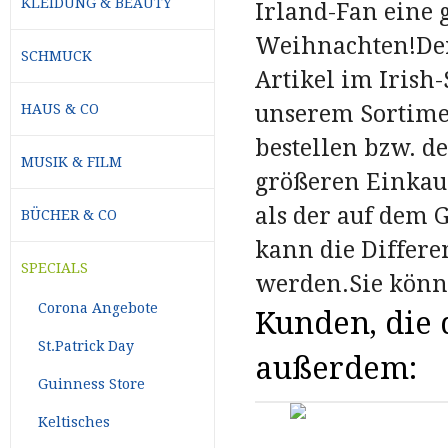
KLEIDUNG & BEAUTY
Irland-Fan eine 
Weihnachten!Der
SCHMUCK
Artikel im Iris
unserem Sortimen
HAUS & CO
bestellen bzw. d
MUSIK & FILM
größeren Einkauf
als der auf dem 
BÜCHER & CO
kann die Differe
SPECIALS
werden.Sie könn
Corona Angebote
Kunden, die d
St.Patrick Day
außerdem:
Guinness Store
Keltisches