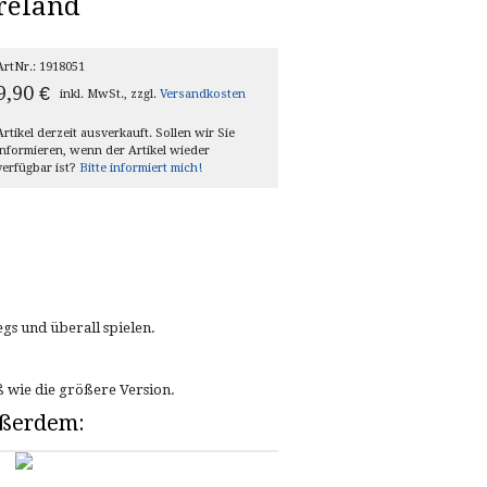
reland
ArtNr.: 1918051
9,90
€
inkl. MwSt., zzgl.
Versandkosten
Artikel derzeit ausverkauft. Sollen wir Sie
informieren, wenn der Artikel wieder
verfügbar ist?
Bitte informiert mich!
egs und überall spielen.
ß wie die größere Version.
außerdem: