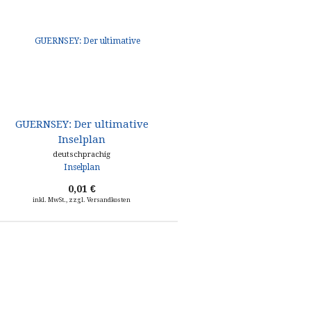
GUERNSEY: Der ultimative
GUERNSEY: Taschen-
Inselplan
Reiseführer
deutschprachig
deutschprachig
0,01 €
0,01 €
inkl. MwSt., zzgl. Versandkosten
inkl. MwSt., zzgl. Versandkosten