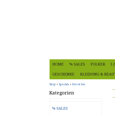
HOME
% SALES
FOLKER
I
GESCHENKE
KLEIDUNG & BEAU
Shop
»
Specials
»
Dies & Das
Kategorien
% SALES