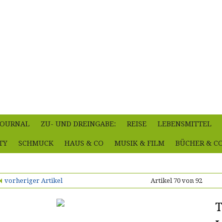
-JOURNAL
ZU- UND DREINGABE:
REISE
LEBENSMITTEL
TY
SCHMUCK
HAUS & CO
MUSIK & FILM
BÜCHER & C
vorheriger Artikel
Artikel 70 von 92
T