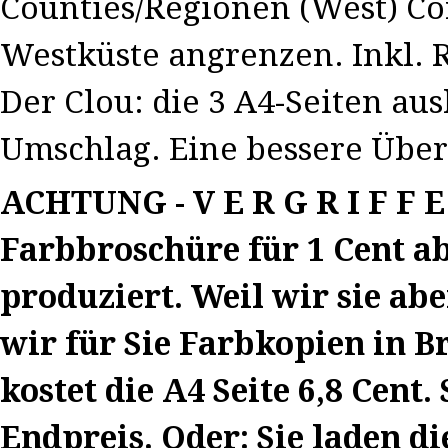
Counties/Regionen (West) Cor
Westküste angrenzen. Inkl.
Der Clou: die 3 A4-Seiten au
Umschlag. Eine bessere Übersi
ACHTUNG - V E R G R I F F E 
Farbbroschüre für 1 Cent ab
produziert. Weil wir sie abe
wir für Sie Farbkopien in B
kostet die A4 Seite 6,8 Cen
Endpreis. Oder: Sie laden die