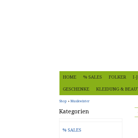
HOME
% SALES
FOLKER
I
GESCHENKE
KLEIDUNG & BEAU
Shop
»
Musikwinter
Kategorien
% SALES