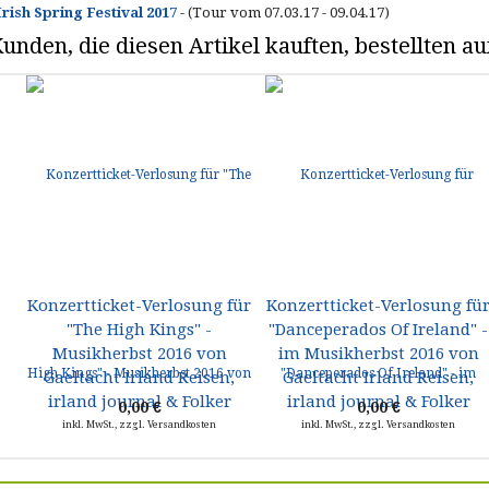
Irish Spring Festival 2017
- (Tour vom 07.03.17 - 09.04.17)
unden, die diesen Artikel kauften, bestellten 
Konzertticket-Verlosung für
Konzertticket-Verlosung fü
"The High Kings" -
"Danceperados Of Ireland" -
Musikherbst 2016 von
im Musikherbst 2016 von
Gaeltacht Irland Reisen,
Gaeltacht Irland Reisen,
irland journal & Folker
irland journal & Folker
0,00 €
0,00 €
inkl. MwSt., zzgl. Versandkosten
inkl. MwSt., zzgl. Versandkosten