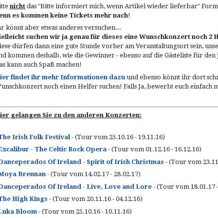
itte
nicht
das "Bitte informiert mich, wenn Artikel wieder lieferbar" Formu
enn es kommen keine Tickets mehr nach
!
hr könnt aber etwas anderes versuchen...
ielleicht suchen wir ja genau für dieses eine Wunschkonzert noch 2 
iese dürfen dann eine gute Stunde vorher am Veranstaltungsort sein, unse
nd kommen deshalb, wie die Gewinner - ebenso auf die Gästeliste für den
as kann auch Spaß machen!
ier findet ihr mehr Informationen dazu
und ebenso könnt ihr dort schne
unschkonzert noch einen Helfer suchen! Falls Ja, bewerbt euch einfach 
ier gelangen Sie zu den anderen Konzerten:
The Irish Folk Festival
- (Tour vom 25.10.16 - 19.11.16)
Excalibur - The Celtic Rock Opera
- (Tour vom 01.12.16 - 16.12.16)
Danceperados Of Ireland - Spirit of Irish Christmas
- (Tour vom 23.11.
Moya Brennan
- (Tour vom 14.02.17 - 28.02.17)
Danceperados Of Ireland - Live, Love and Lore
- (Tour vom 18.01.17 -
The High Kings
- (Tour vom 20.11.16 - 04.12.16)
Luka Bloom
- (Tour vom 25.10.16 - 10.11.16)