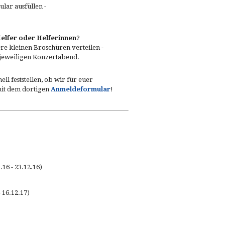
lar ausfüllen -
Helfer oder Helferinnen
?
re kleinen Broschüren verteilen -
 jeweiligen Konzertabend.
ll feststellen, ob wir für euer
mit dem dortigen
Anmeldeformular
!
16 - 23.12.16)
 16.12.17)