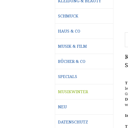
KLEIDUNG & BEAUTY
SCHMUCK
HAUS & CO
MUSIK & FILM
K
BÜCHER & CO
S
SPECIALS
T
l
MUSIKWINTER
G
D
w
NEU
I
DATENSCHUTZ
T