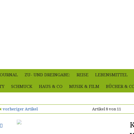
-JOURNAL
ZU- UND DREINGABE:
REISE
LEBENSMITTEL
TY
SCHMUCK
HAUS & CO
MUSIK & FILM
BÜCHER & C
vorheriger Artikel
Artikel 8 von 11
K