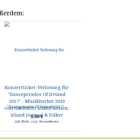
außerdem:
r
Konzertticket-Verlosung für
Konzertticket-Verlosung für
"Danceperados Of Ireland
"Danceperados Of Ireland" -
2017" - Musikherbst 2016
im Musikherbst 2016 von
von Gaeltacht Irland Reisen,
Gaeltacht Irland Reisen,
irland journal & Folker
irland journal & Folker
0,00 €
0,00 €
inkl. MwSt., zzgl. Versandkosten
inkl. MwSt., zzgl. Versandkosten