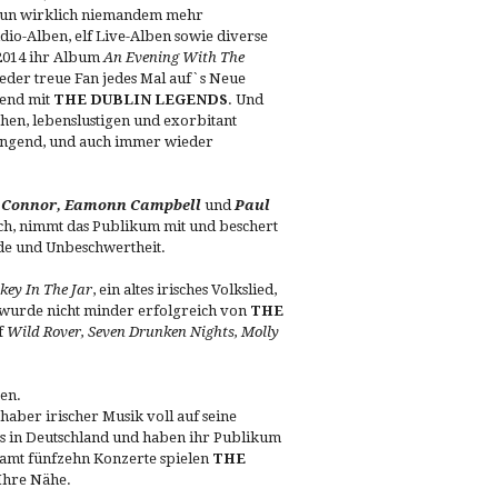
nun wirklich niemandem mehr
io-Alben, elf Live-Alben sowie diverse
 2014 ihr Album
An Evening With The
jeder treue Fan jedes Mal auf`s Neue
bend mit
THE DUBLIN LEGENDS
. Und
chen, lebenslustigen und exorbitant
 singend, und auch immer wieder
´Connor, Eamonn Campbell
und
Paul
ch, nimmt das Publikum mit und beschert
ude und Unbeschwertheit.
ey In The Jar
, ein altes irisches Volkslied,
 wurde nicht minder erfolgreich von
THE
f
Wild Rover, Seven Drunken Nights, Molly
zen.
haber irischer Musik voll auf seine
s in Deutschland und haben ihr Publikum
samt fünfzehn Konzerte spielen
THE
Ihre Nähe.