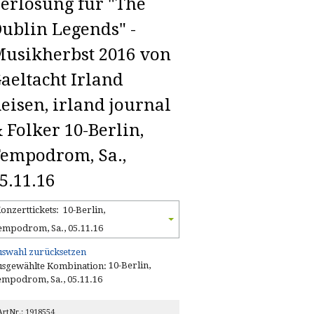
erlosung für "The
ublin Legends" -
usikherbst 2016 von
aeltacht Irland
eisen, irland journal
 Folker 10-Berlin,
empodrom, Sa.,
5.11.16
onzerttickets:
10-Berlin,
empodrom, Sa., 05.11.16
swahl zurücksetzen
10-Berlin,
sgewählte Kombination:
mpodrom, Sa., 05.11.16
ArtNr.: 1918554