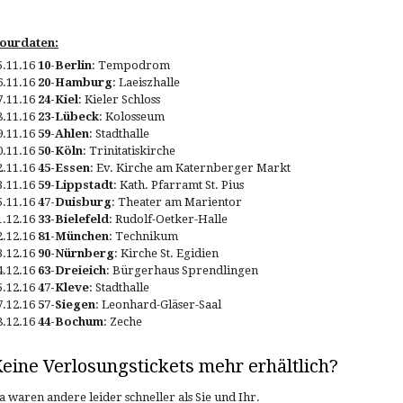
ourdaten:
5.11.16
10-Berlin
: Tempodrom
6.11.16
20-Hamburg
: Laeiszhalle
7.11.16
24-Kiel
: Kieler Schloss
8.11.16
23-Lübeck
: Kolosseum
9.11.16
59-Ahlen
: Stadthalle
0.11.16
50-Köln
: Trinitatiskirche
2.11.16
45-Essen
: Ev. Kirche am Katernberger Markt
3.11.16
59-Lippstadt
: Kath. Pfarramt St. Pius
5.11.16
47-Duisburg
: Theater am Marientor
1.12.16
33-Bielefeld
: Rudolf-Oetker-Halle
2.12.16
81-München
: Technikum
3.12.16
90-Nürnberg
: Kirche St. Egidien
4.12.16
63-Dreieich
: Bürgerhaus Sprendlingen
5.12.16
47-Kleve
: Stadthalle
7.12.16
57-Siegen
: Leonhard-Gläser-Saal
8.12.16
44-Bochum
: Zeche
eine Verlosungstickets mehr erhältlich?
a waren andere leider schneller als Sie und Ihr.