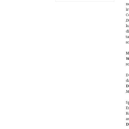
n
i
C
D
k
d
t
s
M
W
s
D
d
D
M
S
E
K
a
D