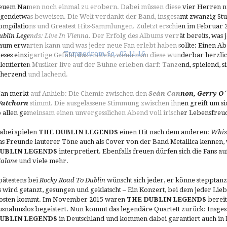
euem Namen noch einmal zu erobern. Dabei müssen diese vier Herren 
rgendetwas beweisen. Die Welt verdankt der Band, insgesamt zwanzig Stud
ompilations und Greatest Hits-Sammlungen. Zuletzt erschien im Februar
ublin Legends: Live In Vienna
. Der Erfolg des Albums verrät bereits, was 
aum erwarten kann und was jeder neue Fan erlebt haben sollte: Einen A
ieses einzigartige Gefühl, das entsteht, wenn man diese wunderbar herzli
alentierten Musiker live auf der Bühne erleben darf: Tanzend, spielend,
cherzend und lachend.
an merkt auf Anhieb: Die Chemie zwischen den
Seán Cannon, Gerry O
atchorn
stimmt. Die ausgelassene Stimmung zwischen ihnen greift um si
o allen gemeinsam einen unvergesslichen Abend voll irischer Lebensfre
abei spielen
THE DUBLIN LEGENDS
einen Hit nach dem anderen:
Whisk
as Freunde lauterer Töne auch als Cover von der Band Metallica kennen,
UBLIN LEGENDS
interpretiert. Ebenfalls freuen dürfen sich die Fans au
alone
und viele mehr.
pätestens bei
Rocky Road To Dublin
wünscht sich jeder, er könne stepptan
s wird getanzt, gesungen und geklatscht – Ein Konzert, bei dem jeder Lieb
osten kommt. Im November 2015 waren
THE DUBLIN LEGENDS
bereit
usnahmslos begeistert. Nun kommt das legendäre Quartett zurück: Insge
UBLIN LEGENDS
in Deutschland und kommen dabei garantiert auch in 