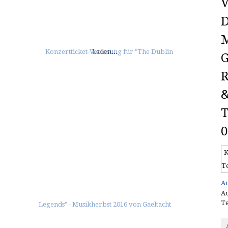
V
D
M
Laden...
G
R
&
T
0
K
T
Au
Au
Te