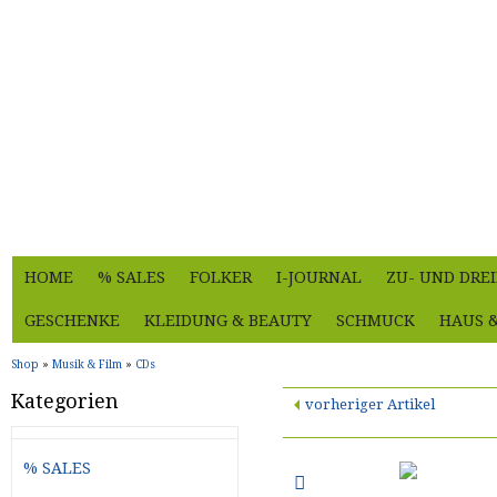
HOME
% SALES
FOLKER
I-JOURNAL
ZU- UND DRE
GESCHENKE
KLEIDUNG & BEAUTY
SCHMUCK
HAUS 
Shop
»
Musik & Film
»
CDs
Kategorien
vorheriger Artikel
% SALES