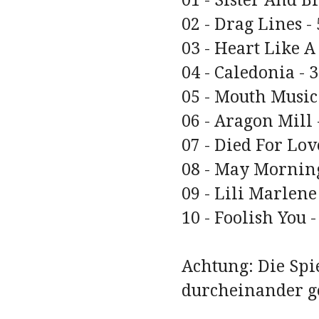
01 - Sister And B
02 - Drag Lines -
03 - Heart Like A
04 - Caledonia - 
05 - Mouth Music 
06 - Aragon Mill 
07 - Died For Lov
08 - May Morning
09 - Lili Marlene
10 - Foolish You -
Achtung: Die Spi
durcheinander ge