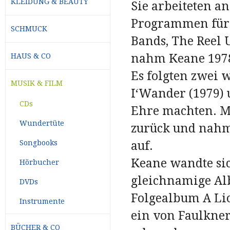
KLEIDUNG & BEAUTY
Sie arbeiteten a
Programmen für 
SCHMUCK
Bands, The Reel 
nahm Keane 1978
HAUS & CO
Es folgten zwei 
MUSIK & FILM
I‘Wander (1979) 
CDs
Ehre machten. Mi
Wundertüte
zurück und nahm
Songbooks
auf.
Keane wandte sic
Hörbucher
gleichnamige Al
DVDs
Folgealbum A Lio
Instrumente
ein von Faulkner
BÜCHER & CO