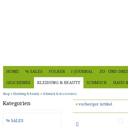
HOME
% SALES
FOLKER
I-JOURNAL
ZU- UND DRE
GESCHENKE
KLEIDUNG & BEAUTY
SCHMUCK
HAUS 
Shop
»
Kleidung & Beauty
»
Schmuck & Accessoires
Kategorien
vorheriger Artikel
% SALES