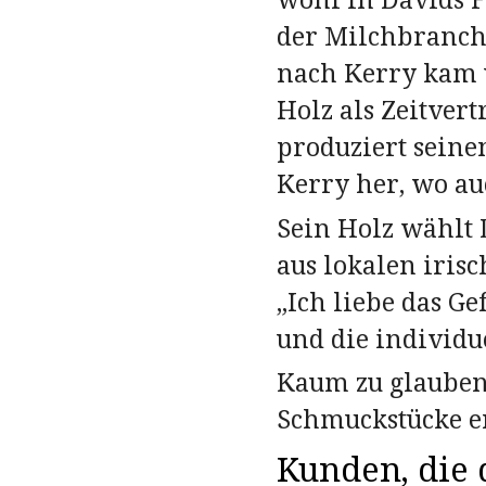
wohl in Davids F
der Milchbranch
nach Kerry kam u
Holz als Zeitvert
produziert seine
Kerry her, wo au
Sein Holz wählt 
aus lokalen iris
„Ich liebe das G
und die individu
Kaum zu glauben,
Schmuckstücke 
Kunden, die d