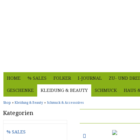
HOME
% SALES
FOLKER
I-JOURNAL
ZU- UND DRE
GESCHENKE
KLEIDUNG & BEAUTY
SCHMUCK
HAUS 
Shop
»
Kleidung & Beauty
»
Schmuck & Accessoires
Kategorien
% SALES