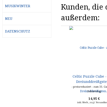
Kunden, die d
MUSIKWINTER
außerdem:
NEU
DATENSCHUTZ
Celtic Puzzle Cube 
Dreiunddreißgsten
- preisreduziert - zum 33. Ga
Geburtstag
14,95 €
inkl. MwSt., zzgl. Versandko