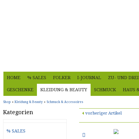
HOME
% SALES
FOLKER
I-JOURNAL
ZU- UND DRE
GESCHENKE
KLEIDUNG & BEAUTY
SCHMUCK
HAUS 
Shop
»
Kleidung & Beauty
»
Schmuck & Accessoires
Kategorien
vorheriger Artikel
% SALES