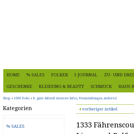
HOME
% SALES
FOLKER
I-JOURNAL
ZU- UND DRE
GESCHENKE
KLEIDUNG & BEAUTY
SCHMUCK
HAUS 
Shop
»
1000 Doks
»
8. ganz Aktuell (neueste Infos, Veranstaltungen, anderes)
Kategorien
vorheriger Artikel
1333 Fährenscou
% SALES