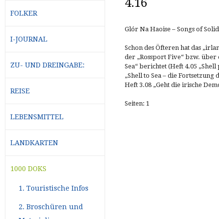
4.16
FOLKER
Glór Na Haoise – Songs of Solid
I-JOURNAL
Schon des Öfteren hat das „irl
der „Rossport Five“ bzw. über 
ZU- UND DREINGABE:
Sea“ berichtet (Heft 4.05 „Shell
„Shell to Sea – die Fortsetzung 
Heft 3.08 „Geht die irische De
REISE
Seiten: 1
LEBENSMITTEL
LANDKARTEN
1000 DOKS
1. Touristische Infos
2. Broschüren und