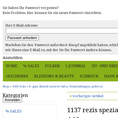
Sie haben Ihr Passwort vergessen?
Kein Problem, hier können Sie ein neues Passwort einrichten.
Ihre E-Mail-Adresse:
Passwort anfordern
Nachdem Sie den 'Passwort anfordern'-Knopf angeklickt haben, schic
wir Ihnen eine E-Mail zu, mit der Sie Ihr Passwort ändern können.
Anmelden
E-Mail-Adresse
HOME
% SALES
FOLKER
I-JOURNAL
ZU- UND DRE
Passwort
GESCHENKE
KLEIDUNG & BEAUTY
SCHMUCK
HAUS 
Passwort merken
Shop
»
1000 Doks
»
8. ganz Aktuell (neueste Infos, Veranstaltungen, anderes)
Kategorien
vorheriger Artikel
Anmelden
Passwort vergessen?
1137 rezis spezial
% SALES