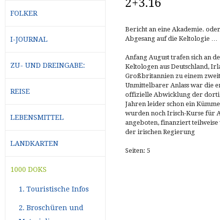
2+3.16
FOLKER
Bericht an eine Akademie. oder
Abgesang auf die Keltologie …
I-JOURNAL
Anfang August trafen sich an d
ZU- UND DREINGABE:
Keltologen aus Deutschland, Ir
Großbritannien zu einem zwei
Unmittelbarer Anlass war die 
REISE
offizielle Abwicklung der dortig
Jahren leider schon ein Kümmerd
wurden noch Irisch-Kurse für 
LEBENSMITTEL
angeboten, finanziert teilweis
der irischen Regierung
LANDKARTEN
Seiten: 5
1000 DOKS
1. Touristische Infos
2. Broschüren und