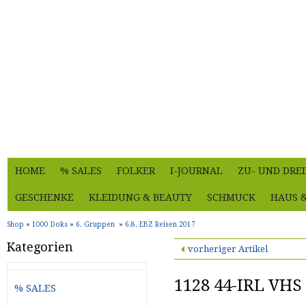
HOME
% SALES
FOLKER
I-JOURNAL
ZU- UND DRE
GESCHENKE
KLEIDUNG & BEAUTY
SCHMUCK
HAUS 
Shop
»
1000 Doks
»
6. Gruppen
»
6.8. EBZ Reisen 2017
Kategorien
vorheriger Artikel
1128 44-IRL VH
% SALES