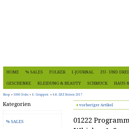
HOME
% SALES
FOLKER
I-JOURNAL
ZU- UND DRE
GESCHENKE
KLEIDUNG & BEAUTY
SCHMUCK
HAUS 
Shop
»
1000 Doks
»
6. Gruppen
»
6.8. EBZ Reisen 2017
Kategorien
vorheriger Artikel
01222 Programmf
% SALES