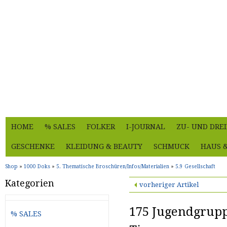
HOME
% SALES
FOLKER
I-JOURNAL
ZU- UND DRE
GESCHENKE
KLEIDUNG & BEAUTY
SCHMUCK
HAUS 
Shop
»
1000 Doks
»
5. Thematische Broschüren/Infos/Materialien
»
5.9 Gesellschaft
Kategorien
vorheriger Artikel
175 Jugendgrup
% SALES