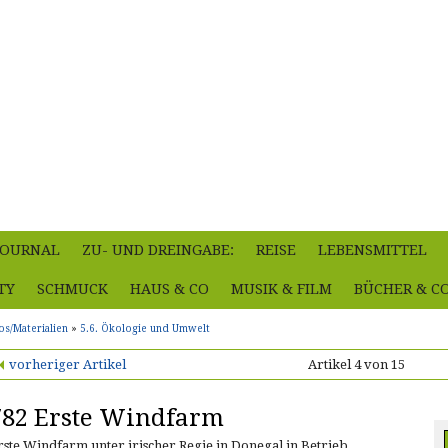
-JOURNAL
ZU- UND DREINGABE:
REISE
LEBENSMITTEL
TY
SCHMUCK
HAUS & CO
MUSIK & FILM
BÜCHER & C
os/Materialien
»
5.6. Ökologie und Umwelt
vorheriger Artikel
Artikel 4 von 15
782 Erste Windfarm
rste Windfarm unter irischer Regie in Donegal in Betrieb