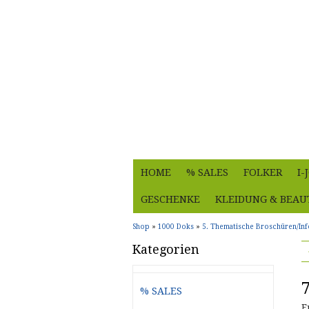
HOME
% SALES
FOLKER
I
GESCHENKE
KLEIDUNG & BEAU
Shop
»
1000 Doks
»
5. Thematische Broschüren/Inf
Kategorien
% SALES
E