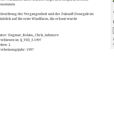
enommen
eleuchtung der Vergangenheit und der Zukunft Donegals im
inblick auf die erste Windfarm, die erbaut wurde
utor: Dagmar_Kolata,_Chris_Ashmore
rschienen in: ij_VIII_3.1997
eiten: 2
rscheinungsjahr: 1997