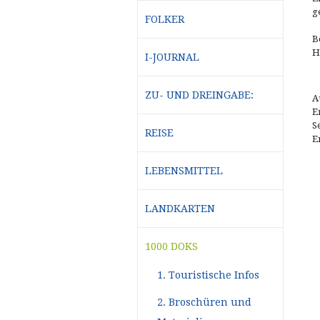
g
FOLKER
B
H
I-JOURNAL
ZU- UND DREINGABE:
A
E
S
REISE
E
LEBENSMITTEL
LANDKARTEN
1000 DOKS
1. Touristische Infos
2. Broschüren und