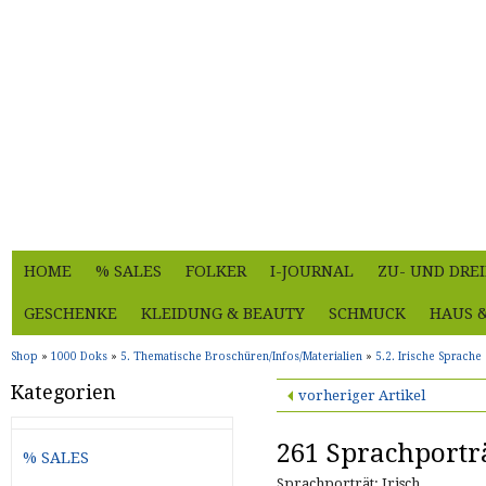
HOME
% SALES
FOLKER
I-JOURNAL
ZU- UND DRE
GESCHENKE
KLEIDUNG & BEAUTY
SCHMUCK
HAUS 
Shop
»
1000 Doks
»
5. Thematische Broschüren/Infos/Materialien
»
5.2. Irische Sprache
Kategorien
vorheriger Artikel
261 Sprachporträ
% SALES
Sprachporträt: Irisch