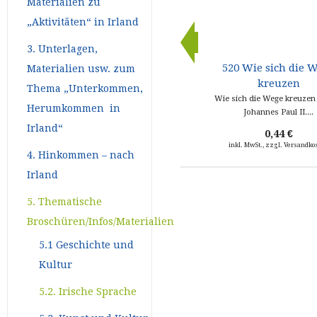
Materialien zu
„Aktivitäten“ in Irland
3. Unterlagen,
+UK: 1
520 Wie sich die 
Materialien usw. zum
kreuzen
Thema „Unterkommen,
ro-Stecker
Wie sich die Wege kreuzen 
Herumkommen in
Johannes Paul II....
Irland“
0,44 €
kosten
inkl. MwSt., zzgl. Versandko
4. Hinkommen – nach
Irland
5. Thematische
Broschüren/Infos/Materialien
5.1 Geschichte und
Kultur
5.2. Irische Sprache