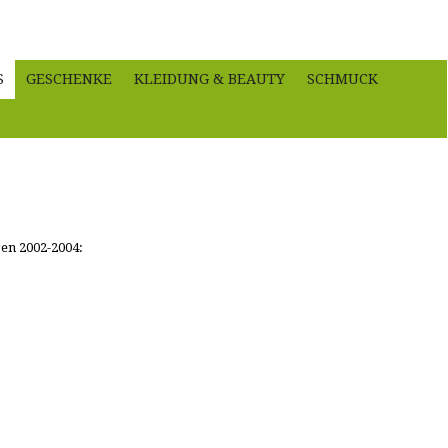
S
GESCHENKE
KLEIDUNG & BEAUTY
SCHMUCK
ren 2002-2004: