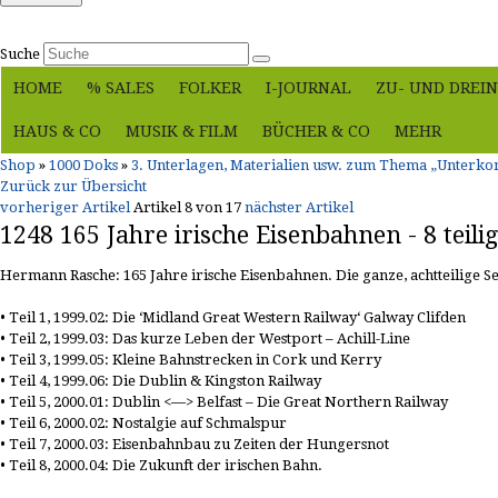
Passwort vergessen?
Suche
HOME
% SALES
FOLKER
I-JOURNAL
ZU- UND DREIN
HAUS & CO
MUSIK & FILM
BÜCHER & CO
MEHR
Shop
»
1000 Doks
»
3. Unterlagen, Materialien usw. zum Thema „Unte
Zurück zur Übersicht
vorheriger Artikel
Artikel 8 von 17
nächster Artikel
1248 165 Jahre irische Eisenbahnen - 8 teilig
Hermann Rasche: 165 Jahre irische Eisenbahnen. Die ganze, achtteilige Se
• Teil 1, 1999.02: Die ‘Midland Great Western Railway‘ Galway Clifden
• Teil 2, 1999.03: Das kurze Leben der Westport – Achill-Line
• Teil 3, 1999.05: Kleine Bahnstrecken in Cork und Kerry
• Teil 4, 1999.06: Die Dublin & Kingston Railway
• Teil 5, 2000.01: Dublin <—> Belfast – Die Great Northern Railway
• Teil 6, 2000.02: Nostalgie auf Schmalspur
• Teil 7, 2000.03: Eisenbahnbau zu Zeiten der Hungersnot
• Teil 8, 2000.04: Die Zukunft der irischen Bahn.