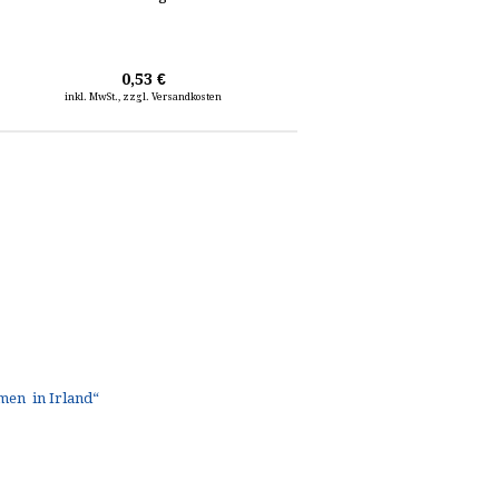
0,53 €
inkl. MwSt., zzgl. Versandkosten
en in Irland“