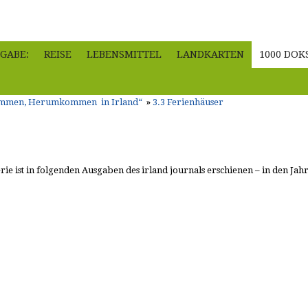
GABE:
REISE
LEBENSMITTEL
LANDKARTEN
1000 DOK
rkommen, Herumkommen in Irland“
»
3.3 Ferienhäuser
rie ist in folgenden Ausgaben des irland journals erschienen – in den Jah