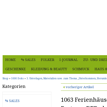
HOME
% SALES
FOLKER
I-JOURNAL
ZU- UND DRE
GESCHENKE
KLEIDUNG & BEAUTY
SCHMUCK
HAUS 
Shop
»
1000 Doks
»
3. Unterlagen, Materialien usw. zum Thema „Unterkommen, Herum
Kategorien
vorheriger Artikel
1063 Ferienhäus
% SALES