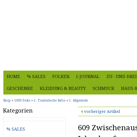
HOME
% SALES
FOLKER
I-JOURNAL
ZU- UND DRE
GESCHENKE
KLEIDUNG & BEAUTY
SCHMUCK
HAUS 
Shop
»
1000 Doks
»
1. Touristische Infos
»
1. Allgemein
Kategorien
vorheriger Artikel
609 Zwischenau
% SALES