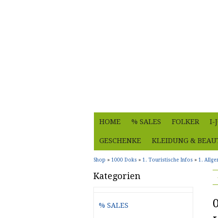
HOME
% SALES
FOLKER
I
GESCHENKE
KLEIDUNG & BEAU
Shop
»
1000 Doks
»
1. Touristische Infos
»
1. Allg
Kategorien
% SALES