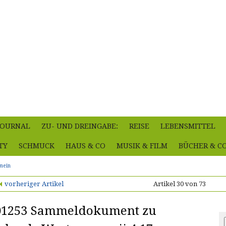
-JOURNAL
ZU- UND DREINGABE:
REISE
LEBENSMITTEL
TY
SCHMUCK
HAUS & CO
MUSIK & FILM
BÜCHER & C
emein
vorheriger Artikel
Artikel 30 von 73
01253 Sammeldokument zu