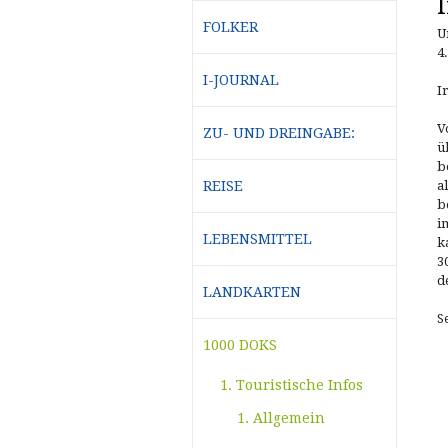
FOLKER
U
4
I-JOURNAL
I
V
ZU- UND DREINGABE:
ü
b
REISE
a
b
i
LEBENSMITTEL
k
3
d
LANDKARTEN
S
1000 DOKS
1. Touristische Infos
1. Allgemein