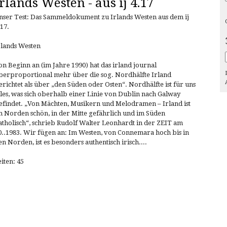
Irlands Westen - aus ij 4.17
nser Test: Das Sammeldokument zu Irlands Westen aus dem ij
.17.
rlands Westen
on Beginn an (im Jahre 1990) hat das irland journal
berproportional mehr über die sog. Nordhälfte Irland
erichtet als über „den Süden oder Osten“. Nordhälfte ist für uns
lles, was sich oberhalb einer Linie von Dublin nach Galway
efindet. „Von Mächten, Musikern und Melodramen – Irland ist
m Norden schön, in der Mitte gefährlich und im Süden
atholisch“, schrieb Rudolf Walter Leonhardt in der ZEIT am
0..1983. Wir fügen an: Im Westen, von Connemara hoch bis in
en Norden, ist es besonders authentisch irisch....
eiten: 45