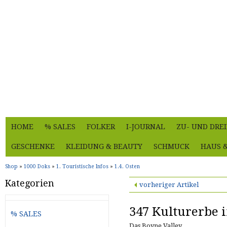
HOME
% SALES
FOLKER
I-JOURNAL
ZU- UND DRE
GESCHENKE
KLEIDUNG & BEAUTY
SCHMUCK
HAUS 
Shop
»
1000 Doks
»
1. Touristische Infos
»
1.4. Osten
Kategorien
vorheriger Artikel
347 Kulturerbe 
% SALES
Das Boyne Valley