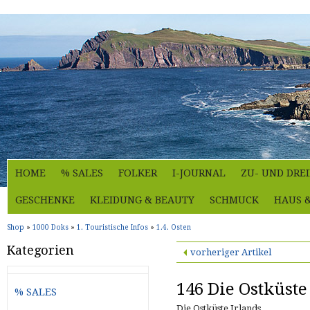
HOME
% SALES
FOLKER
I-JOURNAL
ZU- UND DRE
GESCHENKE
KLEIDUNG & BEAUTY
SCHMUCK
HAUS 
Shop
»
1000 Doks
»
1. Touristische Infos
»
1.4. Osten
Kategorien
vorheriger Artikel
146 Die Ostküste
% SALES
Die Ostküste Irlands