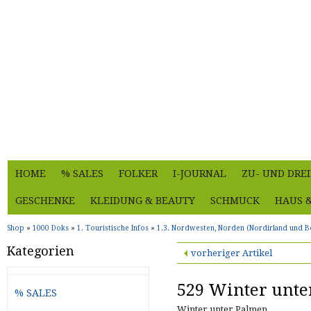
HOME
% SALES
FOLKER
I-JOURNAL
ZU- UND DRE
GESCHENKE
KLEIDUNG & BEAUTY
SCHMUCK
HAUS 
Shop
»
1000 Doks
»
1. Touristische Infos
»
1.3. Nordwesten, Norden (Nordirland und Be
Kategorien
vorheriger Artikel
529 Winter unt
% SALES
Winter unter Palmen