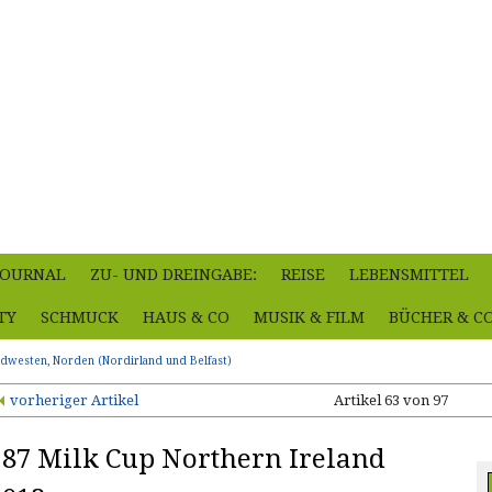
-JOURNAL
ZU- UND DREINGABE:
REISE
LEBENSMITTEL
TY
SCHMUCK
HAUS & CO
MUSIK & FILM
BÜCHER & C
rdwesten, Norden (Nordirland und Belfast)
vorheriger Artikel
Artikel 63 von 97
187 Milk Cup Northern Ireland