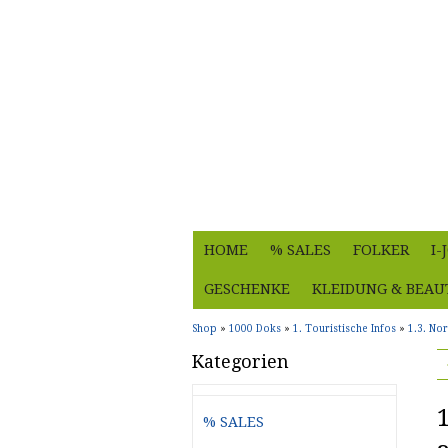
HOME
% SALES
FOLKER
I
GESCHENKE
KLEIDUNG & BEAU
Shop
»
1000 Doks
»
1. Touristische Infos
»
1.3. No
Kategorien
% SALES