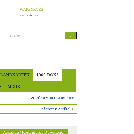
WARENKORB
Keine Artikel
Anmelden
LANDKARTEN
1000 DOKS
O
MEHR
ZURÜCK ZUR ÜBERSICHT
nächster Artikel
Ansehen / Kostenloser Download