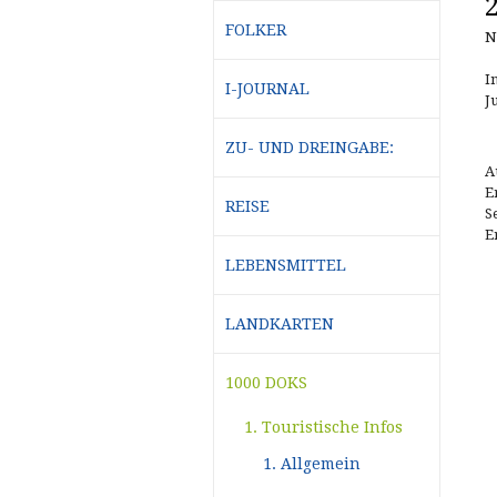
FOLKER
N
I
I-JOURNAL
J
ZU- UND DREINGABE:
A
E
REISE
S
E
LEBENSMITTEL
LANDKARTEN
1000 DOKS
1. Touristische Infos
1. Allgemein