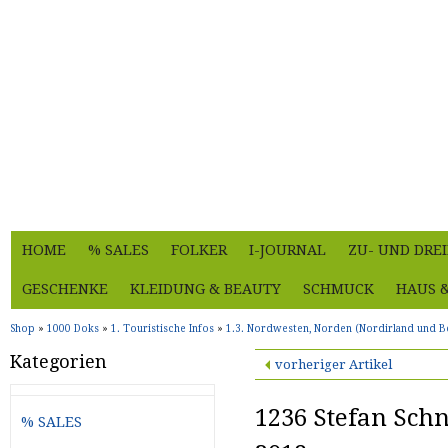
HOME
% SALES
FOLKER
I-JOURNAL
ZU- UND DRE
GESCHENKE
KLEIDUNG & BEAUTY
SCHMUCK
HAUS 
Shop
»
1000 Doks
»
1. Touristische Infos
»
1.3. Nordwesten, Norden (Nordirland und Be
Kategorien
vorheriger Artikel
1236 Stefan Schn
% SALES