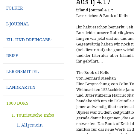
aus ij 4.17
FOLKER
irland journal 4.17:
Lesezeichen & Book of Kells
I-JOURNAL
Ihr habt es schon bemerkt. Sei
Bort leidet unsere Rubrik „lese
fangen wir jetzt erst an, uns 
ZU- UND DREINGABE:
Gegenwärtig haben wir noch ni
(bei dieser Aufgabe ganz wichti
REISE
und der Literatur über Irland
ihr gebührt....
LEBENSMITTEL
The Book of Kells
von Bernard Meehan
Eine Besprechung von Colm To
LANDKARTEN
Weihnachten 1922 schickte Jam
und Unterstützerin Harriet Sh
handelte sich um ein Faksimile e
1000 DOKS
jener aufwendig illustrierten al
Ulysses war zu dem Zeitpunkt be
1. Touristische Infos
gerade damit begonnen, das Ge
entwerfen. Das Book of Kells b
1. Allgemein
Einfluss für das neue Werk, in 