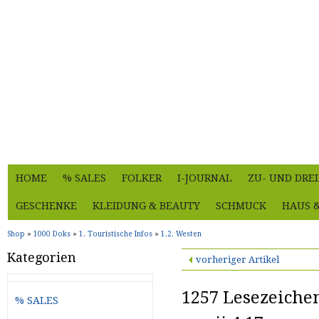
HOME
% SALES
FOLKER
I-JOURNAL
ZU- UND DRE
GESCHENKE
KLEIDUNG & BEAUTY
SCHMUCK
HAUS 
Shop
»
1000 Doks
»
1. Touristische Infos
»
1.2. Westen
Kategorien
vorheriger Artikel
1257 Lesezeichen
% SALES