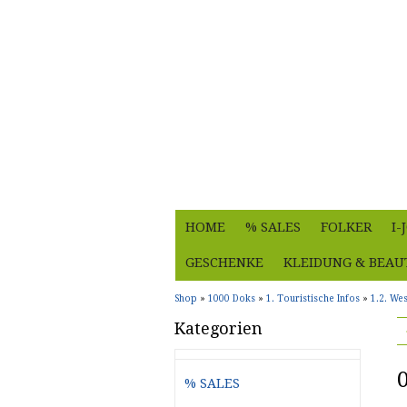
HOME
% SALES
FOLKER
I
GESCHENKE
KLEIDUNG & BEAU
Shop
»
1000 Doks
»
1. Touristische Infos
»
1.2. We
Kategorien
% SALES