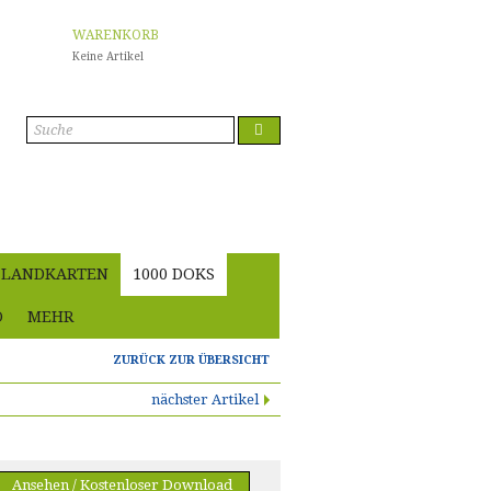
WARENKORB
Keine Artikel
Anmelden
LANDKARTEN
1000 DOKS
O
MEHR
ZURÜCK ZUR ÜBERSICHT
nächster Artikel
Ansehen / Kostenloser Download