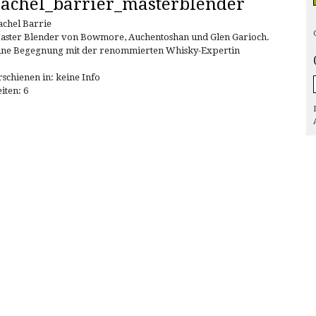
rachel_barrier_masterblender
achel Barrie
aster Blender von Bowmore, Auchentoshan und Glen Garioch.
ine Begegnung mit der renommierten Whisky-Expertin
rschienen in: keine Info
eiten: 6