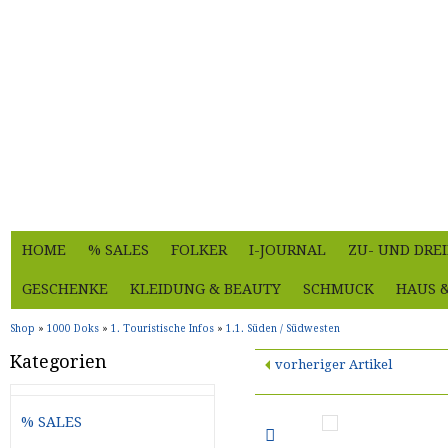
HOME
% SALES
FOLKER
I-JOURNAL
ZU- UND DRE
GESCHENKE
KLEIDUNG & BEAUTY
SCHMUCK
HAUS 
Shop
»
1000 Doks
»
1. Touristische Infos
»
1.1. Süden / Südwesten
Kategorien
vorheriger Artikel
% SALES